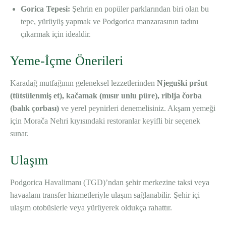
Gorica Tepesi:
Şehrin en popüler parklarından biri olan bu
tepe, yürüyüş yapmak ve Podgorica manzarasının tadını
çıkarmak için idealdir.
Yeme-İçme Önerileri
Karadağ mutfağının geleneksel lezzetlerinden
Njeguški pršut
(tütsülenmiş et), kačamak (mısır unlu püre), riblja čorba
(balık çorbası)
ve yerel peynirleri denemelisiniz. Akşam yemeği
için Morača Nehri kıyısındaki restoranlar keyifli bir seçenek
sunar.
Ulaşım
Podgorica Havalimanı (TGD)’ndan şehir merkezine taksi veya
havaalanı transfer hizmetleriyle ulaşım sağlanabilir. Şehir içi
ulaşım otobüslerle veya yürüyerek oldukça rahattır.