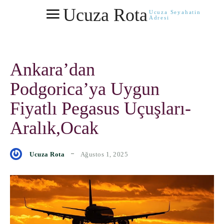
Ucuza Rota
Ucuza Seyahatin
Adresi
Ankara’dan
Podgorica’ya Uygun
Fiyatlı Pegasus Uçuşları-
Aralık,Ocak
Ağustos 1, 2025
Ucuza Rota