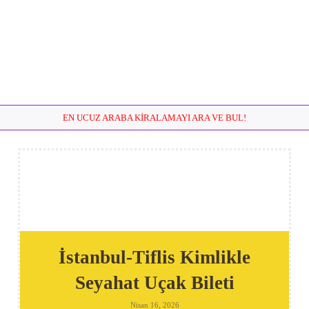
EN UCUZ ARABA KIRALAMAYI ARA VE BUL!
İstanbul-Tiflis Kimlikle
Seyahat Uçak Bileti
Nisan 16, 2026