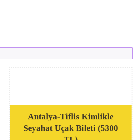
Antalya-Tiflis Kimlikle
Seyahat Uçak Bileti (5300
TL)