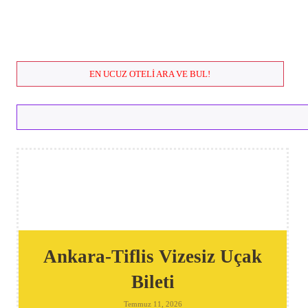
EN UCUZ OTELI ARA VE BUL!
Ankara-Tiflis Vizesiz Uçak
Bileti
Temmuz 11, 2026