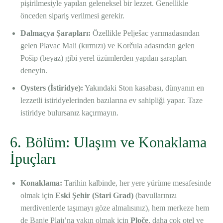
pişirilmesiyle yapılan geleneksel bir lezzet. Genellikle
önceden sipariş verilmesi gerekir.
Dalmaçya Şarapları:
Özellikle Pelješac yarımadasından
gelen Plavac Mali (kırmızı) ve Korčula adasından gelen
Pošip (beyaz) gibi yerel üzümlerden yapılan şarapları
deneyin.
Oysters (İstiridye):
Yakındaki Ston kasabası, dünyanın en
lezzetli istiridyelerinden bazılarına ev sahipliği yapar. Taze
istiridye bulursanız kaçırmayın.
6. Bölüm: Ulaşım ve Konaklama
İpuçları
Konaklama:
Tarihin kalbinde, her yere yürüme mesafesinde
olmak için
Eski Şehir (Stari Grad)
(bavullarınızı
merdivenlerde taşımayı göze almalısınız), hem merkeze hem
de Banje Plajı’na yakın olmak için
Ploče
, daha çok otel ve