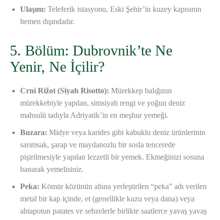
Ulaşım:
Teleferik istasyonu, Eski Şehir’in kuzey kapısının
hemen dışındadır.
5. Bölüm: Dubrovnik’te Ne
Yenir, Ne İçilir?
Crni Rižot (Siyah Risotto):
Mürekkep balığının
mürekkebiyle yapılan, simsiyah rengi ve yoğun deniz
mahsulü tadıyla Adriyatik’in en meşhur yemeği.
Buzara:
Midye veya karides gibi kabuklu deniz ürünlerinin
sarımsak, şarap ve maydanozlu bir sosla tencerede
pişirilmesiyle yapılan lezzetli bir yemek. Ekmeğinizi sosuna
banarak yemelisiniz.
Peka:
Kömür közünün altına yerleştirilen “peka” adı verilen
metal bir kap içinde, et (genellikle kuzu veya dana) veya
ahtapotun patates ve sebzelerle birlikte saatlerce yavaş yavaş