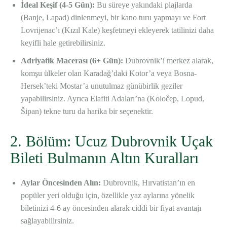
İdeal Keşif (4-5 Gün):
Bu süreye yakındaki plajlarda
(Banje, Lapad) dinlenmeyi, bir kano turu yapmayı ve Fort
Lovrijenac’ı (Kızıl Kale) keşfetmeyi ekleyerek tatilinizi daha
keyifli hale getirebilirsiniz.
Adriyatik Macerası (6+ Gün):
Dubrovnik’i merkez alarak,
komşu ülkeler olan Karadağ’daki Kotor’a veya Bosna-
Hersek’teki Mostar’a unutulmaz günübirlik geziler
yapabilirsiniz. Ayrıca Elafiti Adaları’na (Koločep, Lopud,
Šipan) tekne turu da harika bir seçenektir.
2. Bölüm: Ucuz Dubrovnik Uçak
Bileti Bulmanın Altın Kuralları
Aylar Öncesinden Alın:
Dubrovnik, Hırvatistan’ın en
popüler yeri olduğu için, özellikle yaz aylarına yönelik
biletinizi 4-6 ay öncesinden alarak ciddi bir fiyat avantajı
sağlayabilirsiniz.