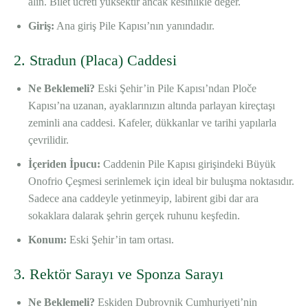
alın. Bilet ücreti yüksektir ancak kesinlikle değer.
Giriş:
Ana giriş Pile Kapısı’nın yanındadır.
2. Stradun (Placa) Caddesi
Ne Beklemeli?
Eski Şehir’in Pile Kapısı’ndan Ploče
Kapısı’na uzanan, ayaklarınızın altında parlayan kireçtaşı
zeminli ana caddesi. Kafeler, dükkanlar ve tarihi yapılarla
çevrilidir.
İçeriden İpucu:
Caddenin Pile Kapısı girişindeki Büyük
Onofrio Çeşmesi serinlemek için ideal bir buluşma noktasıdır.
Sadece ana caddeyle yetinmeyip, labirent gibi dar ara
sokaklara dalarak şehrin gerçek ruhunu keşfedin.
Konum:
Eski Şehir’in tam ortası.
3. Rektör Sarayı ve Sponza Sarayı
Ne Beklemeli?
Eskiden Dubrovnik Cumhuriyeti’nin