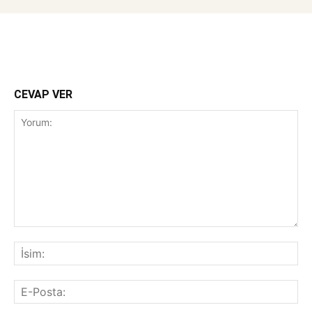
CEVAP VER
Yorum:
İsi
E-
Pos