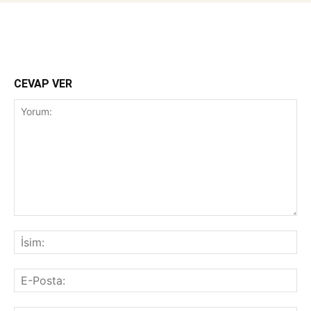
CEVAP VER
Yorum:
İsi
E-
Pos