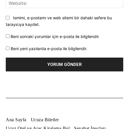
Web
Ismimi, e-postamı ve web sitemi bir dahaki sefere bu
tarayıcıya kaydet.
Beni sonraki yorumlar için e-posta ile bilgilendir.
Beni yeni yazılarda e-posta ile bilgilendir.
Ana Sayfa
Ucuza Biletler
Ucuz Otel ve Araç Kiralama Bul
Seyahat İpuçları