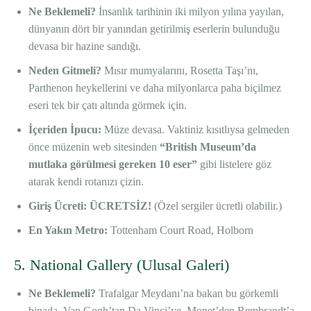
Ne Beklemeli?
İnsanlık tarihinin iki milyon yılına yayılan,
dünyanın dört bir yanından getirilmiş eserlerin bulunduğu
devasa bir hazine sandığı.
Neden Gitmeli?
Mısır mumyalarını, Rosetta Taşı’nı,
Parthenon heykellerini ve daha milyonlarca paha biçilmez
eseri tek bir çatı altında görmek için.
İçeriden İpucu:
Müze devasa. Vaktiniz kısıtlıysa gelmeden
önce müzenin web sitesinden
“British Museum’da
mutlaka görülmesi gereken 10 eser”
gibi listelere göz
atarak kendi rotanızı çizin.
Giriş Ücreti: ÜCRETSİZ!
(Özel sergiler ücretli olabilir.)
En Yakın Metro:
Tottenham Court Road, Holborn
5. National Gallery (Ulusal Galeri)
Ne Beklemeli?
Trafalgar Meydanı’na bakan bu görkemli
binada, Van Gogh’tan Da Vinci’ye, Monet’den Rembrandt’a