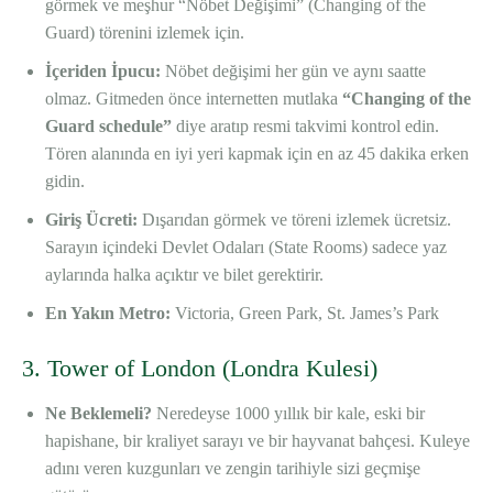
görmek ve meşhur “Nöbet Değişimi” (Changing of the
Guard) törenini izlemek için.
İçeriden İpucu:
Nöbet değişimi her gün ve aynı saatte
olmaz. Gitmeden önce internetten mutlaka
“Changing of the
Guard schedule”
diye aratıp resmi takvimi kontrol edin.
Tören alanında en iyi yeri kapmak için en az 45 dakika erken
gidin.
Giriş Ücreti:
Dışarıdan görmek ve töreni izlemek ücretsiz.
Sarayın içindeki Devlet Odaları (State Rooms) sadece yaz
aylarında halka açıktır ve bilet gerektirir.
En Yakın Metro:
Victoria, Green Park, St. James’s Park
3. Tower of London (Londra Kulesi)
Ne Beklemeli?
Neredeyse 1000 yıllık bir kale, eski bir
hapishane, bir kraliyet sarayı ve bir hayvanat bahçesi. Kuleye
adını veren kuzgunları ve zengin tarihiyle sizi geçmişe